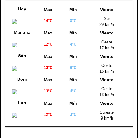
Hoy
Max
Mín
Viento
Sur
14°C
8°C
29 km/h
Mañana
Max
Mín
Viento
Oeste
12°C
4°C
17 km/h
Sáb
Max
Mín
Viento
Oeste
13°C
6°C
16 km/h
Dom
Max
Mín
Viento
Oeste
13°C
4°C
13 km/h
Lun
Max
Mín
Viento
Sureste
12°C
3°C
9 km/h