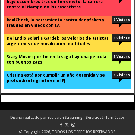
bajo escombros tras un terremoto: la carrera
contra el tiempo de los rescatistas
RealCheck, la herramienta contra deepfakes y
6 Visitas
fraudes en videos con IA
Del Indio Solari a Gardel: los velorios de artistas
6 Visitas
argentinos que movilizaron multitudes
Scary Movie: por fin en la saga hay una película
6 Visitas
con buenos gags
Cristina está por cumplir un año detenida y se
6 Visitas
profundiza la grieta en el PJ
Diseño realizado por
Evolucion Streaming - Servicios Informáticos
© Copyright 2026, TODOS LOS DERECHOS RESERVADOS.