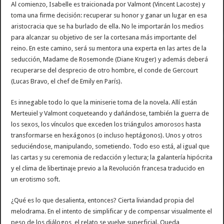
Al comienzo, Isabelle es traicionada por Valmont (Vincent Lacoste) y
toma una firme decisión: recuperar su honor y ganar un lugar en esa
aristocracia que se ha burlado de ella. No le importarán los medios
para alcanzar su objetivo de ser la cortesana más importante del
reino. En este camino, será su mentora una experta en las artes de la
seducción, Madame de Rosemonde (Diane Kruger) y además deberá
recuperarse del desprecio de otro hombre, el conde de Gercourt
(Lucas Bravo, el chef de Emily en París).
Es innegable todo lo que la miniserie toma de la novela. Allí están
Merteuiel y Valmont coqueteando y dañándose, también la guerra de
los sexos, los vínculos que exceden los triángulos amorosos hasta
transformarse en hexágonos (o incluso heptágonos). Unos y otros
seduciéndose, manipulando, sometiendo. Todo eso está, al igual que
las cartas y su ceremonia de redacción y lectura; la galantería hipócrita
y el clima de libertinaje previo a la Revolución francesa traducido en
un erotismo soft.
¿Qué es lo que desalienta, entonces? Cierta liviandad propia del
melodrama. En el intento de simplificar y de compensar visualmente el
peso de los diálogos, el relato se vuelve superficial. Queda