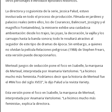
otros personajes e introduce episodios históricos.
La directora y coguionista de la serie, Jessica Palud, estuvo
involucrada en todo el proceso de producción. Filmada en jardines y
palacios reales (entre ellos, los de Courances, Balincourt, Jossigny y el
magnífico Fontainebleu), la miniserie exhibe una cuidadosa
ambientación: desde los trajes, las joyas, la decoración, la vajilla y los
carruajes hasta la banda sonora; todo le resultará atractivo al
seguidor de este tipo de dramas de época. Sin embargo, a quienes
no olvidan la película Relaciones peligrosas (1988) de Stephen Frears,
esta versión puede decepcionarlos.
Merteuil: juegos de seducción pone el foco en Isabelle, la marquesa
de Merteuil, interpretada por Anamaria Vartolomei. “La hicimos
mucho más feminista. Podríamos decir que la historia de Merteuil fue
el #MeToo del siglo XVIII”, le dijo Palud a la revista Variety.
Esta versión pone el foco en Isabelle, la marquesa de Merteuil,
interpretada por Anamaria Vartolomei. “La hicimos mucho más
feminista», explica la directora.