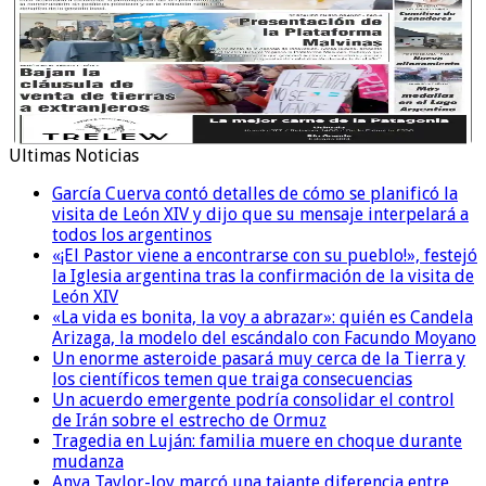
Ultimas Noticias
García Cuerva contó detalles de cómo se planificó la
visita de León XIV y dijo que su mensaje interpelará a
todos los argentinos
«¡El Pastor viene a encontrarse con su pueblo!», festejó
la Iglesia argentina tras la confirmación de la visita de
León XIV
«La vida es bonita, la voy a abrazar»: quién es Candela
Arizaga, la modelo del escándalo con Facundo Moyano
Un enorme asteroide pasará muy cerca de la Tierra y
los científicos temen que traiga consecuencias
Un acuerdo emergente podría consolidar el control
de Irán sobre el estrecho de Ormuz
Tragedia en Luján: familia muere en choque durante
mudanza
Anya Taylor-Joy marcó una tajante diferencia entre