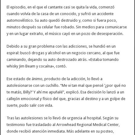
El episodio, en el que el cantante casi se quita la vida, comenzó
cuando volvía de la casa de un conocido, y sufrió un accidente
automovilístico. Su auto quedó destruido y, como si fuera poco,
minutos después su celular fue robado. Sin medios para comunicarse
y en un lugar extraño, el músico cayó en un pozo de desesperación.
Debido a su gran problema con las adicciones, se hundió en un
espiral: buscó drogas y alcohol en un negocio cercano, al que fue
caminando, dejando su auto destrozado atrás. «Estaba tomando
whisky Jim Beam y cocaína», contó.
Ese estado de ánimo, producto de la adicción, lo llevó a
autolesionarse con un cuchillo. “Me vi tan mal que pensé ‘¿por qué no
te matás, Billy?’ Y ahí me apuñalé”, explicó. Esa decisión lo lanzó a un
callejón emocional y físico del que, gracias al destino y a un golpe de
suerte, pudo salir con vida.
Tras las autolesiones se lo llevó de urgencia al hospital. Según su
testimonio fue trasladado al Arrowhead Regional Medical Center,
donde recibió atención inmediata. Más adelante en su posteo,