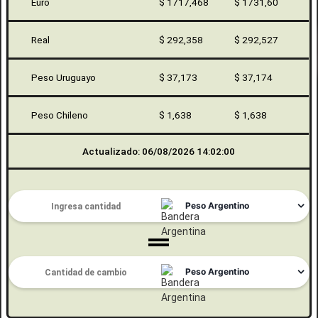
Euro
$ 1717,468
$ 1731,60
Real
$ 292,358
$ 292,527
Peso Uruguayo
$ 37,173
$ 37,174
Peso Chileno
$ 1,638
$ 1,638
Actualizado: 06/08/2026 14:02:00