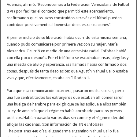
Además, afirmó: “Reconocemos a la Federación Venezolana de Fútbol
(FVF) por facilitar el contacto que permitió este acercamiento,
reafirmando que los lazos construidos a través del fútbol pueden
contribuir positivamente al bienestar de nuestras naciones”.
El primer indicio de su liberación había ocurrido esta misma semana,
cuando pudo comunicarse por primera vez con su mujer, María
Alexandra. Ocurrió en medio de una entrevista radial. Infobae habló
con ella poco después. Por el teléfono se escuchaban risas, alegrías y
una mezcla de alivio y esperanza. Esa llamada había confirmado dos
cosas, después de tanta desolación: que Agustín Nahuel Gallo estaba
vivo y que, efectivamente, estaba en El Rodeo 1.
Para que esa comunicación ocurriera, pasaron muchas cosas, pero
una fue central: todos los extranjeros que estaban allí comenzaron
una huelga de hambre para exigir que se les aplique a ellos también
la ley de amnistía que el régimen había aprobado para los presos
políticos. Habían pasado varios días sin comer y el régimen decidió
aflojar las cadenas. (con información de TN e Infobae)
The post Tras 448 días, el gendarme argentino Nahuel Gallo fue