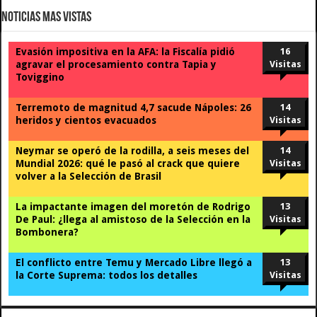
Noticias Mas Vistas
Evasión impositiva en la AFA: la Fiscalía pidió
16
agravar el procesamiento contra Tapia y
Visitas
Toviggino
Terremoto de magnitud 4,7 sacude Nápoles: 26
14
heridos y cientos evacuados
Visitas
Neymar se operó de la rodilla, a seis meses del
14
Mundial 2026: qué le pasó al crack que quiere
Visitas
volver a la Selección de Brasil
La impactante imagen del moretón de Rodrigo
13
De Paul: ¿llega al amistoso de la Selección en la
Visitas
Bombonera?
El conflicto entre Temu y Mercado Libre llegó a
13
la Corte Suprema: todos los detalles
Visitas