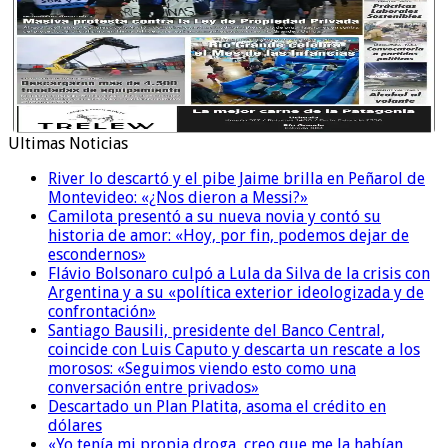
Ultimas Noticias
River lo descartó y el pibe Jaime brilla en Peñarol de
Montevideo: «¿Nos dieron a Messi?»
Camilota presentó a su nueva novia y contó su
historia de amor: «Hoy, por fin, podemos dejar de
escondernos»
Flávio Bolsonaro culpó a Lula da Silva de la crisis con
Argentina y a su «política exterior ideologizada y de
confrontación»
Santiago Bausili, presidente del Banco Central,
coincide con Luis Caputo y descarta un rescate a los
morosos: «Seguimos viendo esto como una
conversación entre privados»
Descartado un Plan Platita, asoma el crédito en
dólares
«Yo tenía mi propia droga, creo que me la habían