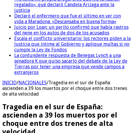
regalado»: qué declaró Candela Arizaga ante la
justicia
Declaró el enfermero que fue el último en ver con
vida a Maradona: «Descansaba en buena forma»
Juicio por Loan: un perito confirmó que había rastros
del nene en los autos de dos de los acusados
Escala el conflicto universitario: los rectores piden a la
Justicia que intime al Gobierno y aplique multas si no
cumple la Ley de Fondos
La contundente respuesta de Benegas Lynch a una
senadora K que quiso sacarlo del debate de la Ley de
Tierras por tener una empresa que vende campos a
extranjeros
INICIO
/
NACIONALES
/
Tragedia en el sur de España:
ascienden a 39 los muertos por el choque entre dos trenes
de alta velocidad
Tragedia en el sur de España:
ascienden a 39 los muertos por el
choque entre dos trenes de alta
velocidad