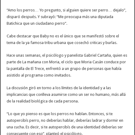
“Amo los perros… Yo pregunto, si alguien quiere ser perro… dejalo”,
disparó después. Y subrayó: “Me preocupa más una diputada
Batichica que un ciudadano perro”.
Cabe destacar que Baby no es el único que se manifestó sobre el
tema de la ya famosa tribu urbana que cosechó criticas y burlas.
Hace unas semanas, el psicólogo y panelista Gabriel Cartaña, quien es
parte de La mañana con Moria, el ciclo que Moria Casán conduce por
la pantalla de El Trece, enfrentó a un grupo de personas que había
asistido al programa como invitados.
La discusión giró en torno a los límites de la identidad y a las
implicancias que conlleva asumirse como un ser no humano, más allá
de la realidad biológica de cada persona.
“Lo que yo pienso es que los perros no hablan. Entonces, si te
autopercibís perro, no deberías hablar, deberías ladrar y dormir en
una cucha. Es decir, si te autopercibís de una identidad deberías ser
consecuente con eso”, planteó el psicólogo.