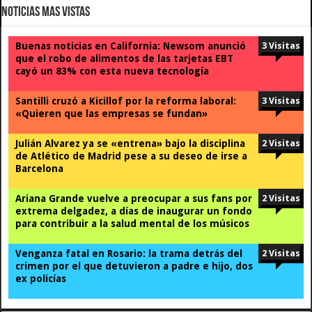
Noticias Mas Vistas
Buenas noticias en California: Newsom anunció
3 Visitas
que el robo de alimentos de las tarjetas EBT
cayó un 83% con esta nueva tecnología
Santilli cruzó a Kicillof por la reforma laboral:
3 Visitas
«Quieren que las empresas se fundan»
Julián Alvarez ya se «entrena» bajo la disciplina
2 Visitas
de Atlético de Madrid pese a su deseo de irse a
Barcelona
Ariana Grande vuelve a preocupar a sus fans por
2 Visitas
extrema delgadez, a días de inaugurar un fondo
para contribuir a la salud mental de los músicos
Venganza fatal en Rosario: la trama detrás del
2 Visitas
crimen por el que detuvieron a padre e hijo, dos
ex policías