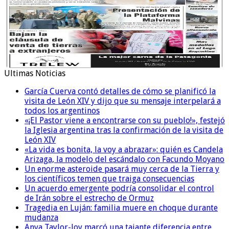
Ultimas Noticias
García Cuerva contó detalles de cómo se planificó la
visita de León XIV y dijo que su mensaje interpelará a
todos los argentinos
«¡El Pastor viene a encontrarse con su pueblo!», festejó
la Iglesia argentina tras la confirmación de la visita de
León XIV
«La vida es bonita, la voy a abrazar»: quién es Candela
Arizaga, la modelo del escándalo con Facundo Moyano
Un enorme asteroide pasará muy cerca de la Tierra y
los científicos temen que traiga consecuencias
Un acuerdo emergente podría consolidar el control
de Irán sobre el estrecho de Ormuz
Tragedia en Luján: familia muere en choque durante
mudanza
Anya Taylor-Joy marcó una tajante diferencia entre