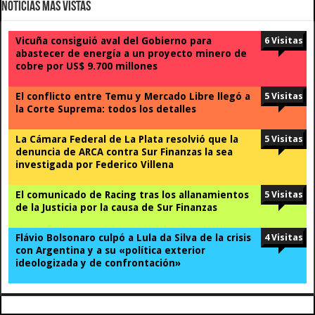
Noticias Mas Vistas
Vicuña consiguió aval del Gobierno para
6 Visitas
abastecer de energía a un proyecto minero de
cobre por US$ 9.700 millones
El conflicto entre Temu y Mercado Libre llegó a
5 Visitas
la Corte Suprema: todos los detalles
La Cámara Federal de La Plata resolvió que la
5 Visitas
denuncia de ARCA contra Sur Finanzas la sea
investigada por Federico Villena
El comunicado de Racing tras los allanamientos
5 Visitas
de la Justicia por la causa de Sur Finanzas
Flávio Bolsonaro culpó a Lula da Silva de la crisis
4 Visitas
con Argentina y a su «política exterior
ideologizada y de confrontación»