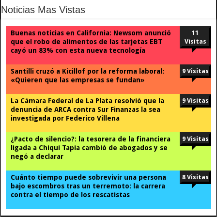
Noticias Mas Vistas
Buenas noticias en California: Newsom anunció
11
que el robo de alimentos de las tarjetas EBT
Visitas
cayó un 83% con esta nueva tecnología
Santilli cruzó a Kicillof por la reforma laboral:
9 Visitas
«Quieren que las empresas se fundan»
La Cámara Federal de La Plata resolvió que la
9 Visitas
denuncia de ARCA contra Sur Finanzas la sea
investigada por Federico Villena
¿Pacto de silencio?: la tesorera de la financiera
9 Visitas
ligada a Chiqui Tapia cambió de abogados y se
negó a declarar
Cuánto tiempo puede sobrevivir una persona
8 Visitas
bajo escombros tras un terremoto: la carrera
contra el tiempo de los rescatistas