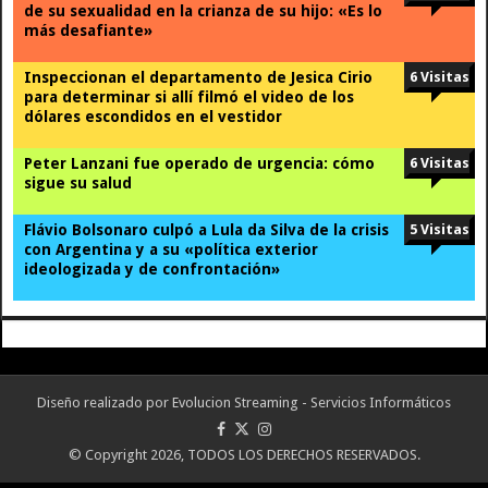
de su sexualidad en la crianza de su hijo: «Es lo
más desafiante»
Inspeccionan el departamento de Jesica Cirio
6 Visitas
para determinar si allí filmó el video de los
dólares escondidos en el vestidor
Peter Lanzani fue operado de urgencia: cómo
6 Visitas
sigue su salud
Flávio Bolsonaro culpó a Lula da Silva de la crisis
5 Visitas
con Argentina y a su «política exterior
ideologizada y de confrontación»
Diseño realizado por
Evolucion Streaming - Servicios Informáticos
© Copyright 2026, TODOS LOS DERECHOS RESERVADOS.