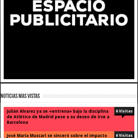
Noticias Mas Vistas
Julián Alvarez ya se «entrena» bajo la disciplina
6 Visitas
de Atlético de Madrid pese a su deseo de irse a
Barcelona
José María Muscari se sinceró sobre el impacto
6 Visitas