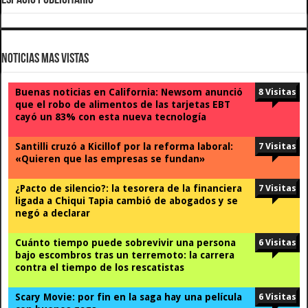
ESPACIO PUBLICITARIO
Noticias Mas Vistas
Buenas noticias en California: Newsom anunció
8 Visitas
que el robo de alimentos de las tarjetas EBT
cayó un 83% con esta nueva tecnología
Santilli cruzó a Kicillof por la reforma laboral:
7 Visitas
«Quieren que las empresas se fundan»
¿Pacto de silencio?: la tesorera de la financiera
7 Visitas
ligada a Chiqui Tapia cambió de abogados y se
negó a declarar
Cuánto tiempo puede sobrevivir una persona
6 Visitas
bajo escombros tras un terremoto: la carrera
contra el tiempo de los rescatistas
Scary Movie: por fin en la saga hay una película
6 Visitas