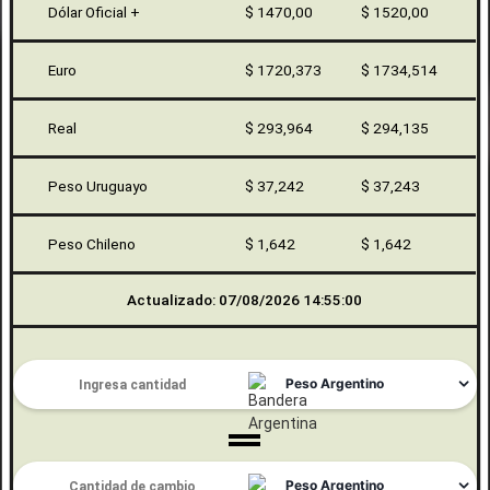
Dólar Oficial +
$ 1470,00
$ 1520,00
Euro
$ 1720,373
$ 1734,514
Real
$ 293,964
$ 294,135
Peso Uruguayo
$ 37,242
$ 37,243
Peso Chileno
$ 1,642
$ 1,642
Actualizado: 07/08/2026 14:55:00