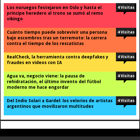
Los noruegos festejaron en Oslo y hasta el
4 Visitas
príncipe heredero al trono se sumó al remo
vikingo
Cuánto tiempo puede sobrevivir una persona
4 Visitas
bajo escombros tras un terremoto: la carrera
contra el tiempo de los rescatistas
RealCheck, la herramienta contra deepfakes y
4 Visitas
fraudes en videos con IA
Agua va, negocio viene: la pausa de
4 Visitas
rehidratación, el último invento del fútbol
moderno me hace engordar
Del Indio Solari a Gardel: los velorios de artistas
4 Visitas
argentinos que movilizaron multitudes