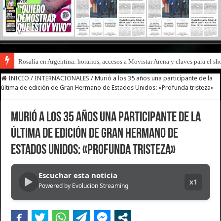
Rosalía en Argentina: horarios, accesos a Movistar Arena y claves para el s
El fenómeno del folclore también llegó al streaming: canales exclusivos (un
INICIO
/
INTERNACIONALES
/
Murió a los 35 años una participante de la
última de edición de Gran Hermano de Estados Unidos: «Profunda tristeza»
Murió a los 35 años una participante de la
última de edición de Gran Hermano de
Estados Unidos: «Profunda tristeza»
Escuchar esta noticia
▶
x1
Powered by Evolucion Streaming