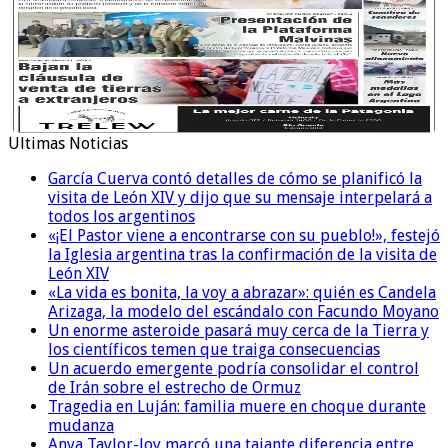
Ultimas Noticias
García Cuerva contó detalles de cómo se planificó la
visita de León XIV y dijo que su mensaje interpelará a
todos los argentinos
«¡El Pastor viene a encontrarse con su pueblo!», festejó
la Iglesia argentina tras la confirmación de la visita de
León XIV
«La vida es bonita, la voy a abrazar»: quién es Candela
Arizaga, la modelo del escándalo con Facundo Moyano
Un enorme asteroide pasará muy cerca de la Tierra y
los científicos temen que traiga consecuencias
Un acuerdo emergente podría consolidar el control
de Irán sobre el estrecho de Ormuz
Tragedia en Luján: familia muere en choque durante
mudanza
Anya Taylor-Joy marcó una tajante diferencia entre