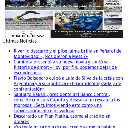
Ultimas Noticias
River lo descartó y el pibe Jaime brilla en Peñarol de
Montevideo: «¿Nos dieron a Messi?»
Camilota presentó a su nueva novia y contó su
historia de amor: «Hoy, por fin, podemos dejar de
escondernos»
Flávio Bolsonaro culpó a Lula da Silva de la crisis con
Argentina y a su «política exterior ideologizada y de
confrontación»
Santiago Bausili, presidente del Banco Central,
coincide con Luis Caputo y descarta un rescate a los
morosos: «Seguimos viendo esto como una
conversación entre privados»
Descartado un Plan Platita, asoma el crédito en
dólares
«Yo tenía mi propia droga, creo que me la habían