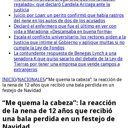
regalado»: qué declaró Candela Arizaga ante la
justicia
Juicio por Loan: un perito confirmó que había rastros
del nene en los autos de dos de los acusados
Declaró el enfermero que fue el último en ver con
vida a Maradona: «Descansaba en buena forma»
Escala el conflicto universitario: los rectores piden a la
Justicia que intime al Gobierno y aplique multas si no
cumple la Ley de Fondos
La contundente respuesta de Benegas Lynch a una
senadora K que quiso sacarlo del debate de la Ley de
Tierras por tener una empresa que vende campos a
extranjeros
INICIO
/
NACIONALES
/
“Me quema la cabeza”: la reacción de
la nena de 12 años que recibió una bala perdida en un
festejo de Navidad
“Me quema la cabeza”: la reacción
de la nena de 12 años que recibió
una bala perdida en un festejo de
Navidad