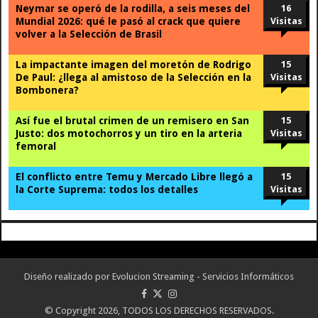
Neymar se operó de la rodilla, a seis meses del
16
Mundial 2026: qué le pasó al crack que quiere
Visitas
volver a la Selección de Brasil
La impactante imagen del moretón de Rodrigo
15
De Paul: ¿llega al amistoso de la Selección en la
Visitas
Bombonera?
Así fue el brutal crimen de un remisero en San
15
Justo: dos motochorros y un tiro en la arteria
Visitas
femoral
El conflicto entre Temu y Mercado Libre llegó a
15
la Corte Suprema: todos los detalles
Visitas
Diseño realizado por
Evolucion Streaming - Servicios Informáticos
© Copyright 2026, TODOS LOS DERECHOS RESERVADOS.