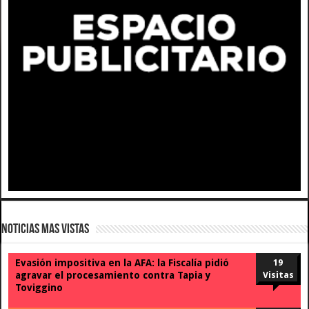
Noticias Mas Vistas
Evasión impositiva en la AFA: la Fiscalía pidió
19
agravar el procesamiento contra Tapia y
Visitas
Toviggino