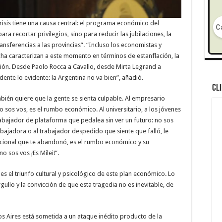
risis tiene una causa central: el programa económico del
ra recortar privilegios, sino para reducir las jubilaciones, la
ansferencias a las provincias”. “Incluso los economistas y
 caracterizan a este momento en términos de estanflación, la
ción. Desde Paolo Rocca a Cavallo, desde Mirta Legrand a
dente lo evidente: la Argentina no va bien”, añadió.
CL
bién quiere que la gente se sienta culpable. Al empresario
no sos vos, es el rumbo económico. Al universitario, a los jóvenes
rabajador de plataforma que pedalea sin ver un futuro: no sos
rabajadora o al trabajador despedido que siente que falló, le
acional que te abandonó, es el rumbo económico y su
o sos vos ¡Es Milei!”.
es el triunfo cultural y psicológico de este plan económico. Lo
llo y la convicción de que esta tragedia no es inevitable, de
s Aires está sometida a un ataque inédito producto de la