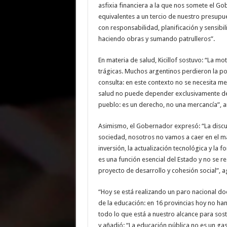
asfixia financiera a la que nos somete el Go
equivalentes a un tercio de nuestro presupue
con responsabilidad, planificación y sensib
haciendo obras y sumando patrulleros”.
En materia de salud, Kicillof sostuvo: “La m
trágicas. Muchos argentinos perdieron la p
consulta: en este contexto no se necesita m
salud no puede depender exclusivamente del 
pueblo: es un derecho, no una mercancía”, a
Asimismo, el Gobernador expresó: “La discus
sociedad, nosotros no vamos a caer en el ma
inversión, la actualización tecnológica y la
es una función esencial del Estado y no se r
proyecto de desarrollo y cohesión social”, 
“Hoy se está realizando un paro nacional do
de la educación: en 16 provincias hoy no h
todo lo que está a nuestro alcance para soste
y añadió: “La educación pública no es un gas