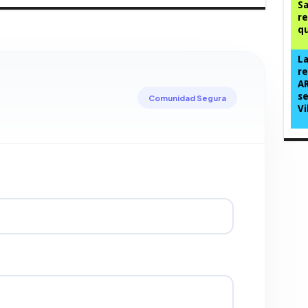
Sa
re
qu
La
re
AR
se
Comunidad Segura
Vi