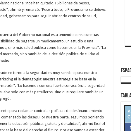
bierno nacional: nos han quitado 15 billones de pesos,
sto”, afirmó y remarcó: “Pese a todo, la Provincia no se detuvo:
ilidad, gobernamos para seguir abriendo centros de salud,
otosierra del Gobierno nacional está teniendo consecuencias
osibilidad de pagarse un medicamento, un estudio o una
enos, sino más salud pública como hacemos en la Provincia”. “La
mercado, sino también de la decisión política de cuidar al
ñadió.
ESPAC
ión en torno a la seguridad es muy sensible para nuestra
rketing ni la demagogia: nuestra estrategia se basa en la
 formación”. “Lo hacemos con una fuerte convicción: la seguridad
esuelve solo con más patrulleros, sino que requiere también un
TABLA
agregó.
cente para reclamar contra las políticas de desfinanciamiento
an comenzado las clases. Por nuestra parte, seguimos poniendo
ner la educación pública, gratuita y de calidad”, afirmó Kicillof
to: es la base del derecho al futuro, por eso vamos a extender