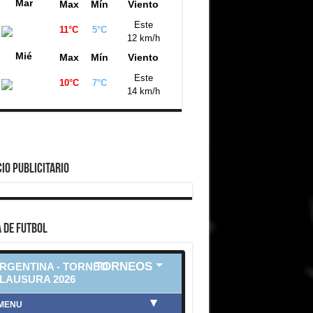
Mar
Max
Mín
Viento
Este
11°C
5°C
12 km/h
Mié
Max
Mín
Viento
Este
10°C
7°C
14 km/h
IO PUBLICITARIO
 DE FUTBOL