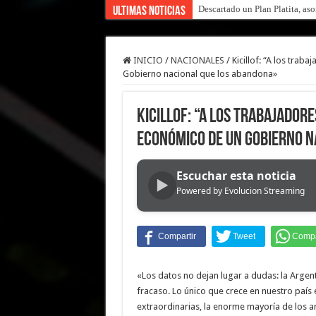
Descartado un Plan Platita, aso
«Yo tenía mi propia droga, cre
Ultimas Noticias
INICIO
/
NACIONALES
/
Kicillof: “A los trab
Gobierno nacional que los abandona»
Kicillof: “A los trabajadore
económico de un Gobierno n
Escuchar esta noticia
▶
Powered by Evolucion Streaming
«Los datos no dejan lugar a dudas: la Argen
fracaso. Lo único que crece en nuestro país
extraordinarias, la enorme mayoría de los a