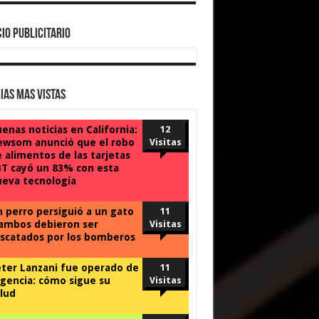
IO PUBLICITARIO
ias Mas Vistas
enas noticias en California:
12
ewsom anunció que el robo
Visitas
 alimentos de las tarjetas
T cayó un 83% con esta
eva tecnología
 perro persiguió a un gato
11
ambos debieron ser
Visitas
scatados por los bomberos
ter Lanzani fue operado de
11
gencia: cómo sigue su
Visitas
lud