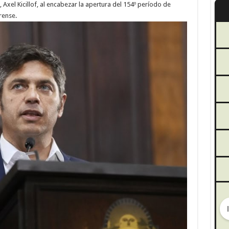
Axel Kicillof, al encabezar la apertura del 154º período de
rense.