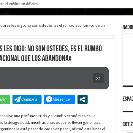
ma el crédito en dólares
o que me la habían regalado»: qué declaró Candela Arizaga ante la justicia
ajadores les digo: no son ustedes, es el rumbo económico de un
RADIO
s les digo: no son ustedes, es el rumbo
acional que los abandona»
x1
ESPAC
tina vive una profunda crisis y el rumbo económico es un
 es la desigualdad: mientras unos pocos se llevan ganancias
COTI
rgentinos la está pasando cada vez peor”, afirmó este lunes el