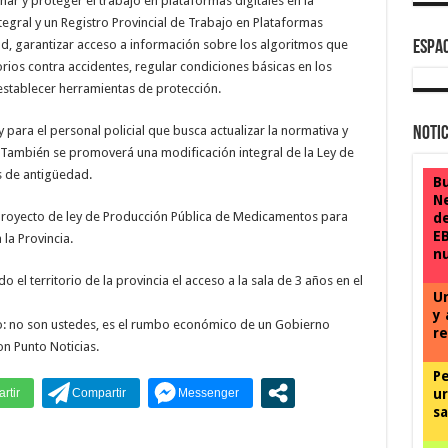
ar y proteger el trabajo en plataformas digitales en la
tegral y un Registro Provincial de Trabajo en Plataformas
dad, garantizar acceso a información sobre los algoritmos que
ESPAC
orios contra accidentes, regular condiciones básicas en los
 establecer herramientas de protección.
 para el personal policial que busca actualizar la normativa y
Notic
al. También se promoverá una modificación integral de la Ley de
s de antigüedad.
Bu
N
 proyecto de ley de Producción Pública de Medicamentos para
de
EB
 la Provincia.
nu
 el territorio de la provincia el acceso a la sala de 3 años en el
Un
y 
igo: no son ustedes, es el rumbo económico de un Gobierno
re
n Punto Noticias.
Pe
ur
sa