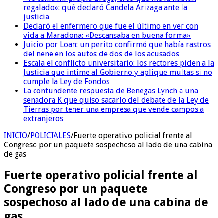
regalado»: qué declaró Candela Arizaga ante la
justicia
Declaró el enfermero que fue el último en ver con
vida a Maradona: «Descansaba en buena forma»
Juicio por Loan: un perito confirmó que había rastros
del nene en los autos de dos de los acusados
Escala el conflicto universitario: los rectores piden a la
Justicia que intime al Gobierno y aplique multas si no
cumple la Ley de Fondos
La contundente respuesta de Benegas Lynch a una
senadora K que quiso sacarlo del debate de la Ley de
Tierras por tener una empresa que vende campos a
extranjeros
INICIO
/
POLICIALES
/
Fuerte operativo policial frente al
Congreso por un paquete sospechoso al lado de una cabina
de gas
Fuerte operativo policial frente al
Congreso por un paquete
sospechoso al lado de una cabina de
gas