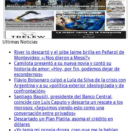
Ultimas Noticias
River lo descartó y el pibe Jaime brilla en Peñarol de
Montevideo: «¿Nos dieron a Messi?»
Camilota presentó a su nueva novia y contó su
historia de amor: «Hoy, por fin, podemos dejar de
escondernos»
Flávio Bolsonaro culpó a Lula da Silva de la crisis con
Argentina y a su «política exterior ideologizada y de
confrontación»
Santiago Bausili, presidente del Banco Central,
coincide con Luis Caputo y descarta un rescate a los
morosos: «Seguimos viendo esto como una
conversación entre privados»
Descartado un Plan Platita, asoma el crédito en
dólares
«Yo tenía mi propia droga, creo que me la habían