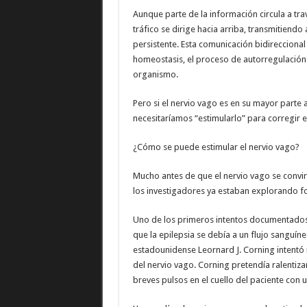
Aunque parte de la información circula a tra
tráfico se dirige hacia arriba, transmitiendo 
persistente. Esta comunicación bidireccional
homeostasis, el proceso de autorregulación q
organismo.
Pero si el nervio vago es en su mayor parte
necesitaríamos “estimularlo” para corregir e
¿Cómo se puede estimular el nervio vago?
Mucho antes de que el nervio vago se convirt
los investigadores ya estaban explorando f
Uno de los primeros intentos documentados 
que la epilepsia se debía a un flujo sanguín
estadounidense Leornard J. Corning intentó r
del nervio vago. Corning pretendía ralentizar
breves pulsos en el cuello del paciente con 