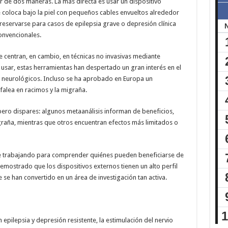
r de dos maneras. La más directa es usar un dispositivo
 coloca bajo la piel con pequeños cables envueltos alrededor
 reservarse para casos de epilepsia grave o depresión clínica
onvencionales.
e centran, en cambio, en técnicas no invasivas mediante
e usar, estas herramientas han despertado un gran interés en el
s neurológicos. Incluso se ha aprobado en Europa un
efalea en racimos y la migraña.
pero dispares: algunos metaanálisis informan de beneficios,
graña, mientras que otros encuentran efectos más limitados o
ue trabajando para comprender quiénes pueden beneficiarse de
demostrado que los dispositivos externos tienen un alto perfil
 se han convertido en un área de investigación tan activa.
pilepsia y depresión resistente, la estimulación del nervio