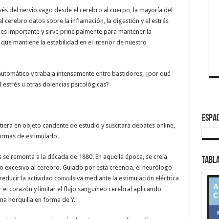
vés del nervio vago desde el cerebro al cuerpo, la mayoría del
al cerebro datos sobre la inflamación, la digestión y el estrés
 es importante y sirve principalmente para mantener la
ue mantiene la estabilidad en el interior de nuestro
 automático y trabaja intensamente entre bastidores, ¿por qué
l estrés u otras dolencias psicológicas?
ESPAC
iera en objeto candente de estudio y suscitara debates online,
ormas de estimularlo.
se remonta a la década de 1880. En aquella época, se creía
TABLA
eo excesivo al cerebro. Guiado por esta creencia, el neurólogo
educir la actividad convulsiva mediante la estimulación eléctrica
 el corazón y limitar el flujo sanguíneo cerebral aplicando
una horquilla en forma de Y.