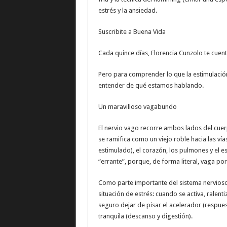
estrés y la ansiedad.
Suscribite a Buena Vida
Cada quince días, Florencia Cunzolo te cuenta
Pero para comprender lo que la estimulaci
entender de qué estamos hablando.
Un maravilloso vagabundo
El nervio vago recorre ambos lados del cuer
se ramifica como un viejo roble hacia las vía
estimulado), el corazón, los pulmones y el e
“errante”, porque, de forma literal, vaga por
Como parte importante del sistema nervioso
situación de estrés: cuando se activa, ralenti
seguro dejar de pisar el acelerador (respue
tranquila (descanso y digestión).