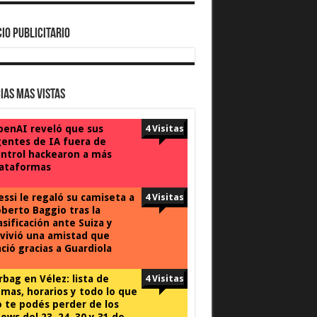
IO PUBLICITARIO
ias Mas Vistas
enAI reveló que sus
4 Visitas
entes de IA fuera de
ntrol hackearon a más
lataformas
ssi le regaló su camiseta a
4 Visitas
berto Baggio tras la
asificación ante Suiza y
vivió una amistad que
ció gracias a Guardiola
rbag en Vélez: lista de
4 Visitas
mas, horarios y todo lo que
 te podés perder de los
ows del 23, 24, 30 y 31 de