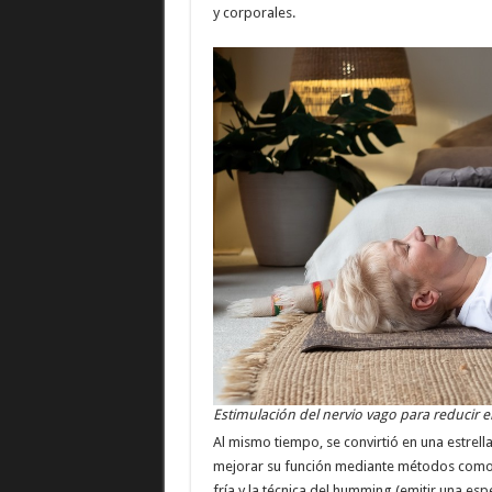
y corporales.
Estimulación del nervio vago para reducir e
Al mismo tiempo, se convirtió en una estrel
mejorar su función mediante métodos como el
fría y la técnica del humming (emitir una esp