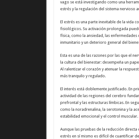
vago se está investigando como una herrami
estrés y la regulación del sistema nervioso
El estrés es una parte inevitable de la vida 
fisiológicos. Su activación prolongada pue
física, como la ansiedad, las enfermedades c
inmunitario y un deterioro general del biene
Esta es una de las razones por las que el ne
la cultura del bienestar: desempeña un pape
Al ralentizar el corazón y atenuar la respues
más tranquilo y regulado.
El interés está doblemente justificado. En pr
actividad de las regiones del cerebro funda
prefrontal y las estructuras límbicas. En seg
como la noradrenalina, la serotonina y la ace
estabilidad emocional y el control muscular.
Aunque las pruebas de la reducción directa d
estrés en sí mismo es difícil de cuantificar d