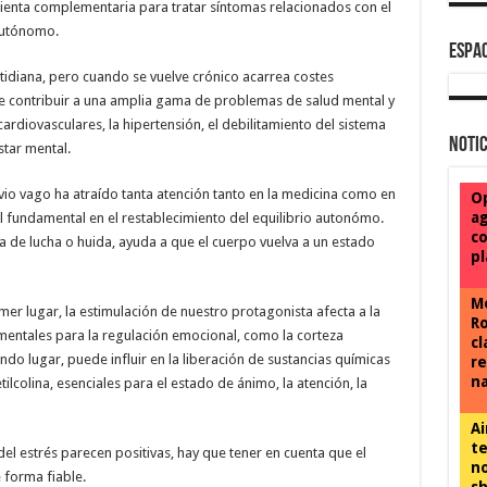
enta complementaria para tratar síntomas relacionados con el
 autónomo.
ESPAC
cotidiana, pero cuando se vuelve crónico acarrea costes
de contribuir a una amplia gama de problemas de salud mental y
ardiovasculares, la hipertensión, el debilitamiento del sistema
Notic
star mental.
rvio vago ha atraído tanta atención tanto en la medicina como en
Op
ag
l fundamental en el restablecimiento del equilibrio autonómo.
co
ta de lucha o huida, ayuda a que el cuerpo vuelva a un estado
p
Me
imer lugar, la estimulación de nuestro protagonista afecta a la
Ro
mentales para la regulación emocional, como la corteza
cl
undo lugar, puede influir en la liberación de sustancias químicas
re
na
tilcolina, esenciales para el estado de ánimo, la atención, la
Ai
te
el estrés parecen positivas, hay que tener en cuenta que el
no
e forma fiable.
sh