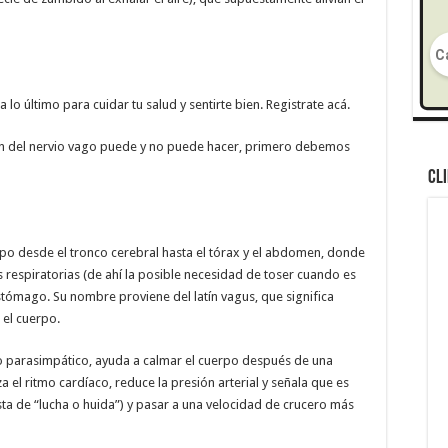
 lo último para cuidar tu salud y sentirte bien. Registrate acá.
ón del nervio vago puede y no puede hacer, primero debemos
CL
po desde el tronco cerebral hasta el tórax y el abdomen, donde
s respiratorias (de ahí la posible necesidad de toser cuando es
stómago. Su nombre proviene del latín vagus, que significa
 el cuerpo.
 parasimpático, ayuda a calmar el cuerpo después de una
za el ritmo cardíaco, reduce la presión arterial y señala que es
sta de “lucha o huida”) y pasar a una velocidad de crucero más