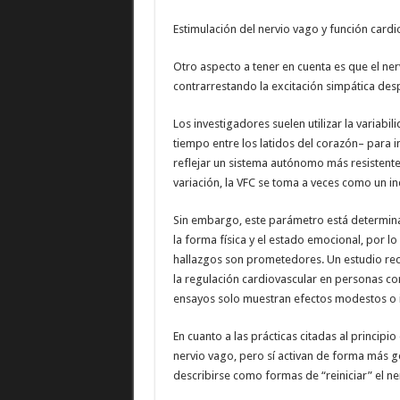
Estimulación del nervio vago y función cardi
Otro aspecto a tener en cuenta es que el ner
contrarrestando la excitación simpática desp
Los investigadores suelen utilizar la variabil
tiempo entre los latidos del corazón– para 
reflejar un sistema autónomo más resistente
variación, la VFC se toma a veces como un in
Sin embargo, este parámetro está determina
la forma física y el estado emocional, por l
hallazgos son prometedores. Un estudio rec
la regulación cardiovascular en personas c
ensayos solo muestran efectos modestos o i
En cuanto a las prácticas citadas al principi
nervio vago, pero sí activan de forma más ge
describirse como formas de “reiniciar” el n