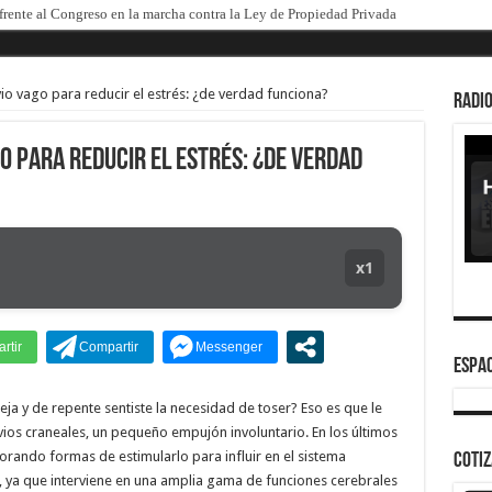
 el procesamiento de Julio de Vido y su esposa por enriquecimiento ilícito
vio vago para reducir el estrés: ¿de verdad funciona?
RADIO
o para reducir el estrés: ¿de verdad
x1
ESPAC
reja y de repente sentiste la necesidad de toser? Eso es que le
rvios craneales, un pequeño empujón involuntario. En los últimos
orando formas de estimularlo para influir en el sistema
COTI
o, ya que interviene en una amplia gama de funciones cerebrales