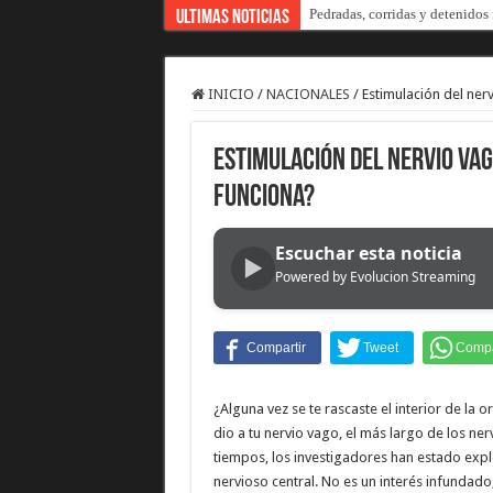
La Cámara de Casación confirmó
Ultimas Noticias
INICIO
/
NACIONALES
/
Estimulación del ner
Estimulación del nervio vag
funciona?
Escuchar esta noticia
▶
Powered by Evolucion Streaming
¿Alguna vez se te rascaste el interior de la o
dio a tu nervio vago, el más largo de los ne
tiempos, los investigadores han estado expl
nervioso central. No es un interés infundad