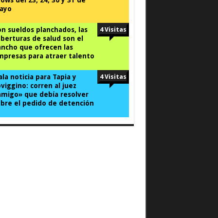
ayo
n sueldos planchados, las
4 Visitas
berturas de salud son el
ncho que ofrecen las
presas para atraer talento
la noticia para Tapia y
4 Visitas
viggino: corren al juez
migo» que debía resolver
bre el pedido de detención