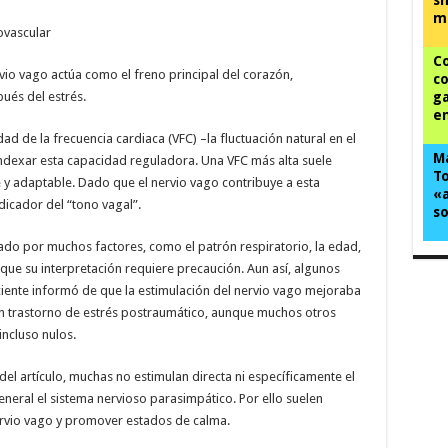
m
ovascular
Co
vio vago actúa como el freno principal del corazón,
co
ués del estrés.
ga
em
idad de la frecuencia cardiaca (VFC) –la fluctuación natural en el
Ma
indexar esta capacidad reguladora. Una VFC más alta suele
To
 y adaptable. Dado que el nervio vago contribuye a esta
«a
dicador del “tono vagal”.
so
do por muchos factores, como el patrón respiratorio, la edad,
o que su interpretación requiere precaución. Aun así, algunos
iente informó de que la estimulación del nervio vago mejoraba
on trastorno de estrés postraumático, aunque muchos otros
ncluso nulos.
o del artículo, muchas no estimulan directa ni específicamente el
neral el sistema nervioso parasimpático. Por ello suelen
ervio vago y promover estados de calma.