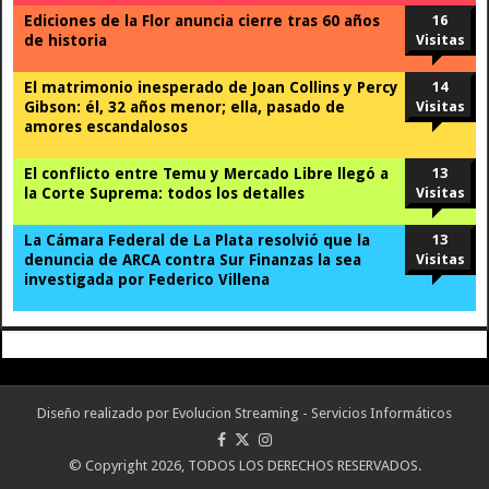
Ediciones de la Flor anuncia cierre tras 60 años
16
de historia
Visitas
El matrimonio inesperado de Joan Collins y Percy
14
Gibson: él, 32 años menor; ella, pasado de
Visitas
amores escandalosos
El conflicto entre Temu y Mercado Libre llegó a
13
la Corte Suprema: todos los detalles
Visitas
La Cámara Federal de La Plata resolvió que la
13
denuncia de ARCA contra Sur Finanzas la sea
Visitas
investigada por Federico Villena
Diseño realizado por
Evolucion Streaming - Servicios Informáticos
© Copyright 2026, TODOS LOS DERECHOS RESERVADOS.