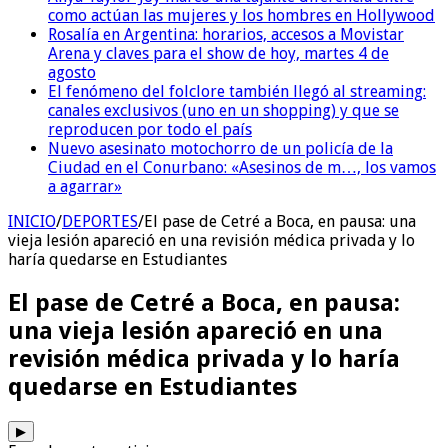
como actúan las mujeres y los hombres en Hollywood
Rosalía en Argentina: horarios, accesos a Movistar
Arena y claves para el show de hoy, martes 4 de
agosto
El fenómeno del folclore también llegó al streaming:
canales exclusivos (uno en un shopping) y que se
reproducen por todo el país
Nuevo asesinato motochorro de un policía de la
Ciudad en el Conurbano: «Asesinos de m…, los vamos
a agarrar»
INICIO
/
DEPORTES
/
El pase de Cetré a Boca, en pausa: una
vieja lesión apareció en una revisión médica privada y lo
haría quedarse en Estudiantes
El pase de Cetré a Boca, en pausa:
una vieja lesión apareció en una
revisión médica privada y lo haría
quedarse en Estudiantes
▶