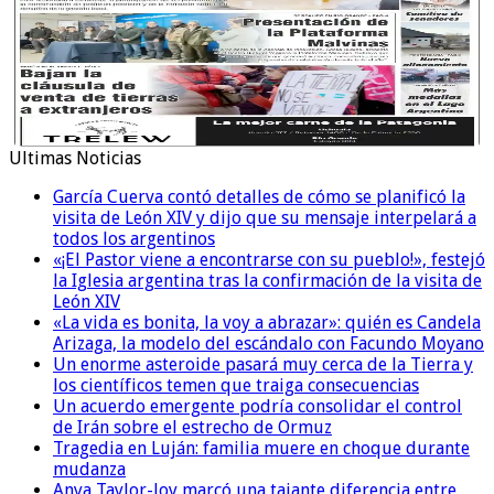
Ultimas Noticias
García Cuerva contó detalles de cómo se planificó la
visita de León XIV y dijo que su mensaje interpelará a
todos los argentinos
«¡El Pastor viene a encontrarse con su pueblo!», festejó
la Iglesia argentina tras la confirmación de la visita de
León XIV
«La vida es bonita, la voy a abrazar»: quién es Candela
Arizaga, la modelo del escándalo con Facundo Moyano
Un enorme asteroide pasará muy cerca de la Tierra y
los científicos temen que traiga consecuencias
Un acuerdo emergente podría consolidar el control
de Irán sobre el estrecho de Ormuz
Tragedia en Luján: familia muere en choque durante
mudanza
Anya Taylor-Joy marcó una tajante diferencia entre