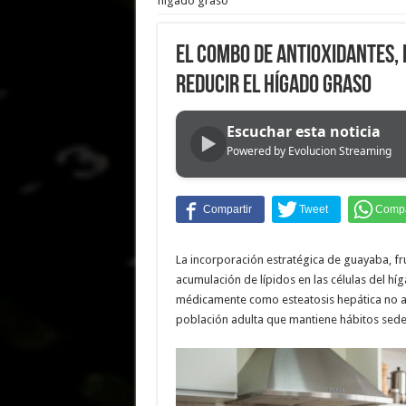
hígado graso
El combo de antioxidantes, 
reducir el hígado graso
Escuchar esta noticia
▶
Powered by Evolucion Streaming
La incorporación estratégica de guayaba, frut
acumulación de lípidos en las células del hí
médicamente como esteatosis hepática no alc
población adulta que mantiene hábitos sede