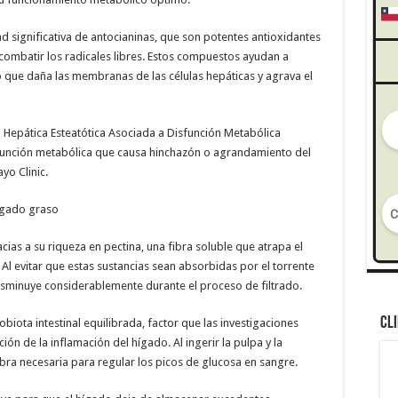
dad significativa de antocianinas, que son potentes antioxidantes
 combatir los radicales libres. Estos compuestos ayudan a
o que daña las membranas de las células hepáticas y agrava el
 Hepática Esteatótica Asociada a Disfunción Metabólica
isfunción metabólica que causa hinchazón o agrandamiento del
yo Clinic.
hígado graso
ias a su riqueza en pectina, una fibra soluble que atrapa el
. Al evitar que estas sustancias sean absorbidas por el torrente
isminuye considerablemente durante el proceso de filtrado.
CL
iota intestinal equilibrada, factor que las investigaciones
ión de la inflamación del hígado. Al ingerir la pulpa y la
fibra necesaria para regular los picos de glucosa en sangre.