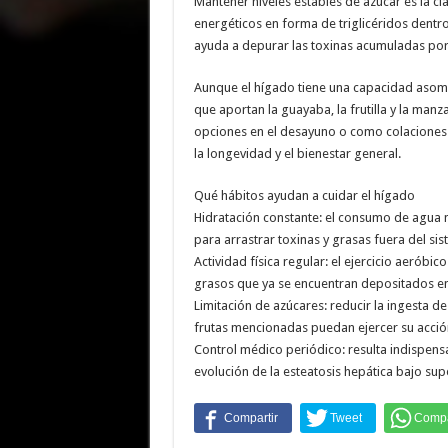
Mantener niveles estables de azúcar es la c
energéticos en forma de triglicéridos dentro
ayuda a depurar las toxinas acumuladas por
Aunque el hígado tiene una capacidad asomb
que aportan la guayaba, la frutilla y la manz
opciones en el desayuno o como colaciones e
la longevidad y el bienestar general.
Qué hábitos ayudan a cuidar el hígado
Hidratación constante: el consumo de agua mi
para arrastrar toxinas y grasas fuera del sis
Actividad física regular: el ejercicio aeróbi
grasos que ya se encuentran depositados en 
Limitación de azúcares: reducir la ingesta de 
frutas mencionadas puedan ejercer su acci
Control médico periódico: resulta indispensa
evolución de la esteatosis hepática bajo sup