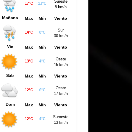
Sureste
17°C
13°C
8 km/h
Mañana
Max
Mín
Viento
Sur
14°C
8°C
30 km/h
Vie
Max
Mín
Viento
Oeste
13°C
4°C
15 km/h
Sáb
Max
Mín
Viento
Oeste
12°C
6°C
17 km/h
Dom
Max
Mín
Viento
Suroeste
12°C
4°C
13 km/h