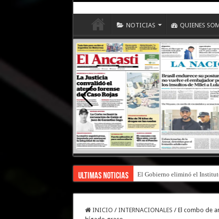
NOTICIAS
QUIENES SO
El Gobierno eliminó el Institu
Ultimas Noticias
INICIO
/
INTERNACIONALES
/
El combo de an