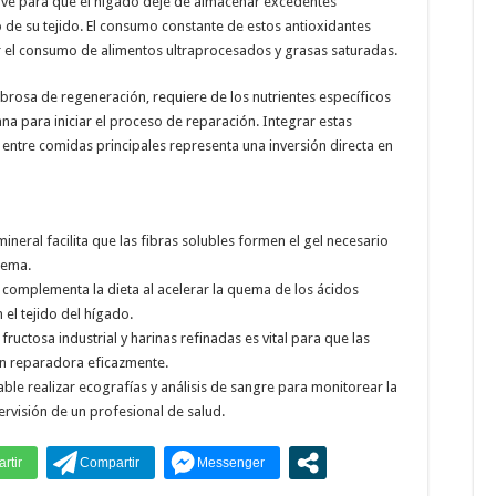
lave para que el hígado deje de almacenar excedentes
 de su tejido. El consumo constante de estos antioxidantes
 el consumo de alimentos ultraprocesados y grasas saturadas.
rosa de regeneración, requiere de los nutrientes específicos
ana para iniciar el proceso de reparación. Integrar estas
ntre comidas principales representa una inversión directa en
neral facilita que las fibras solubles formen el gel necesario
tema.
co complementa la dieta al acelerar la quema de los ácidos
el tejido del hígado.
fructosa industrial y harinas refinadas es vital para que las
ón reparadora eficazmente.
ble realizar ecografías y análisis de sangre para monitorear la
ervisión de un profesional de salud.