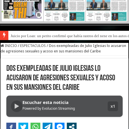
Juicio por Loan: un perito confirmó que había rastros del nene en los autos 
Escala el conflicto universitario: los rectores piden a la Justicia que intim
INICIO
/
ESPECTACULOS
/
Dos exempleadas de Julio Iglesias lo acusaron
de agresiones sexuales y acoso en sus mansiones del Caribe
Dos exempleadas de Julio Iglesias lo
acusaron de agresiones sexuales y acoso
en sus mansiones del Caribe
Escuchar esta noticia
▶
x1
Powered by Evolucion Streaming