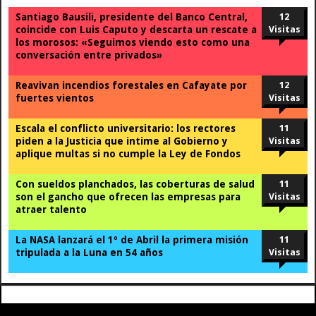
Santiago Bausili, presidente del Banco Central,
12
coincide con Luis Caputo y descarta un rescate a
Visitas
los morosos: «Seguimos viendo esto como una
conversación entre privados»
Reavivan incendios forestales en Cafayate por
12
fuertes vientos
Visitas
Escala el conflicto universitario: los rectores
11
piden a la Justicia que intime al Gobierno y
Visitas
aplique multas si no cumple la Ley de Fondos
Con sueldos planchados, las coberturas de salud
11
son el gancho que ofrecen las empresas para
Visitas
atraer talento
La NASA lanzará el 1º de Abril la primera misión
11
tripulada a la Luna en 54 años
Visitas