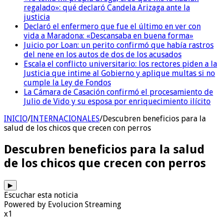
regalado»: qué declaró Candela Arizaga ante la
justicia
Declaró el enfermero que fue el último en ver con
vida a Maradona: «Descansaba en buena forma»
Juicio por Loan: un perito confirmó que había rastros
del nene en los autos de dos de los acusados
Escala el conflicto universitario: los rectores piden a la
Justicia que intime al Gobierno y aplique multas si no
cumple la Ley de Fondos
La Cámara de Casación confirmó el procesamiento de
Julio de Vido y su esposa por enriquecimiento ilícito
INICIO
/
INTERNACIONALES
/
Descubren beneficios para la
salud de los chicos que crecen con perros
Descubren beneficios para la salud
de los chicos que crecen con perros
▶
Escuchar esta noticia
Powered by Evolucion Streaming
x1