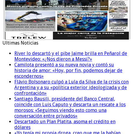
Ultimas Noticias
River lo descartó y el pibe Jaime brilla en Peñarol de
Montevideo: «¿Nos dieron a Messi?»
Camilota presentó a su nueva novia y contó su
historia de amor: «Hoy, por fin, podemos dejar de
escondernos»
Flávio Bolsonaro culpó a Lula da Silva de la crisis con
Argentina y a su «política exterior ideologizada y de
confrontación»
Santiago Bausili, presidente del Banco Central,
coincide con Luis Caputo y descarta un rescate a los
morosos: «Seguimos viendo esto como una
conversación entre privados»
Descartado un Plan Platita, asoma el crédito en
dólares
«Yo tenía mi propia droga, creo que me la habían