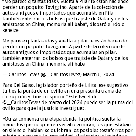
“Me parece q tantas idas y vuelta a Pilar te están haciendo
perder un poquito Toviggino. Aparte de la colección de
autos antiguos e importados que acumulás en Pilar,
también enterrar los bolsos que trajiste de Qatar y de los
amistosos en China, memoria ali baba”, disparó el ídolo
xeneize.
Me parece q tantas idas y vuelta a pilar te están haciendo
perder un poquito Toviggino .A parte de la colección de
autos antiguos e importados que acumulas en pilar,
también enterrar los bolsos que trajiste de Qatar y de los
amistosos en China, memoria ali baba
— Carlitos Tevez (@__CarlitosTevez) March 6, 2024
Para Del Gaiso, legislador porteño de Lilita, ese sugestivo
tuit es la punta de un ovillo en una presunta trama de
corrupción y dinero espurio. “Este tweet de
@__CarlitosTevez de marzo del 2024 puede ser la punta del
ovillo para que la justicia investigue».
«Quizá comienza una etapa donde: la política suelta la
mano; los que no quieren ver ahora miran; los que estaban
en silencio, hablan; se quiebran los posibles testaferros por