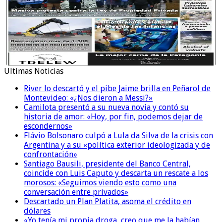
Ultimas Noticias
River lo descartó y el pibe Jaime brilla en Peñarol de
Montevideo: «¿Nos dieron a Messi?»
Camilota presentó a su nueva novia y contó su
historia de amor: «Hoy, por fin, podemos dejar de
escondernos»
Flávio Bolsonaro culpó a Lula da Silva de la crisis con
Argentina y a su «política exterior ideologizada y de
confrontación»
Santiago Bausili, presidente del Banco Central,
coincide con Luis Caputo y descarta un rescate a los
morosos: «Seguimos viendo esto como una
conversación entre privados»
Descartado un Plan Platita, asoma el crédito en
dólares
«Yo tenía mi propia droga, creo que me la habían