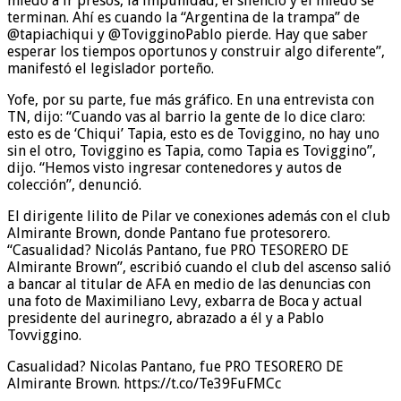
miedo a ir presos, la impunidad, el silencio y el miedo se
terminan. Ahí es cuando la “Argentina de la trampa” de
@tapiachiqui y @TovigginoPablo pierde. Hay que saber
esperar los tiempos oportunos y construir algo diferente”,
manifestó el legislador porteño.
Yofe, por su parte, fue más gráfico. En una entrevista con
TN, dijo: “Cuando vas al barrio la gente de lo dice claro:
esto es de ‘Chiqui’ Tapia, esto es de Toviggino, no hay uno
sin el otro, Toviggino es Tapia, como Tapia es Toviggino”,
dijo. “Hemos visto ingresar contenedores y autos de
colección”, denunció.
El dirigente lilito de Pilar ve conexiones además con el club
Almirante Brown, donde Pantano fue protesorero.
“Casualidad? Nicolás Pantano, fue PRO TESORERO DE
Almirante Brown”, escribió cuando el club del ascenso salió
a bancar al titular de AFA en medio de las denuncias con
una foto de Maximiliano Levy, exbarra de Boca y actual
presidente del aurinegro, abrazado a él y a Pablo
Tovviggino.
Casualidad? Nicolas Pantano, fue PRO TESORERO DE
Almirante Brown. https://t.co/Te39FuFMCc