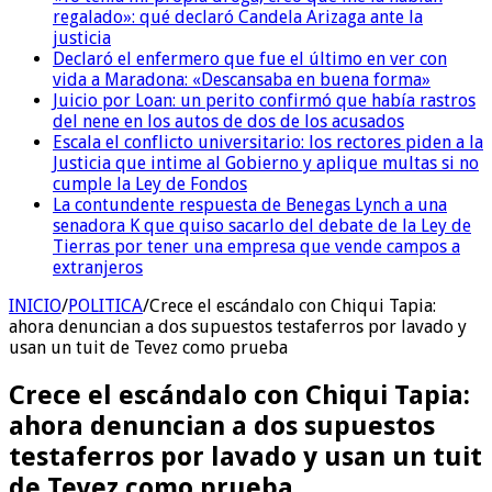
regalado»: qué declaró Candela Arizaga ante la
justicia
Declaró el enfermero que fue el último en ver con
vida a Maradona: «Descansaba en buena forma»
Juicio por Loan: un perito confirmó que había rastros
del nene en los autos de dos de los acusados
Escala el conflicto universitario: los rectores piden a la
Justicia que intime al Gobierno y aplique multas si no
cumple la Ley de Fondos
La contundente respuesta de Benegas Lynch a una
senadora K que quiso sacarlo del debate de la Ley de
Tierras por tener una empresa que vende campos a
extranjeros
INICIO
/
POLITICA
/
Crece el escándalo con Chiqui Tapia:
ahora denuncian a dos supuestos testaferros por lavado y
usan un tuit de Tevez como prueba
Crece el escándalo con Chiqui Tapia:
ahora denuncian a dos supuestos
testaferros por lavado y usan un tuit
de Tevez como prueba