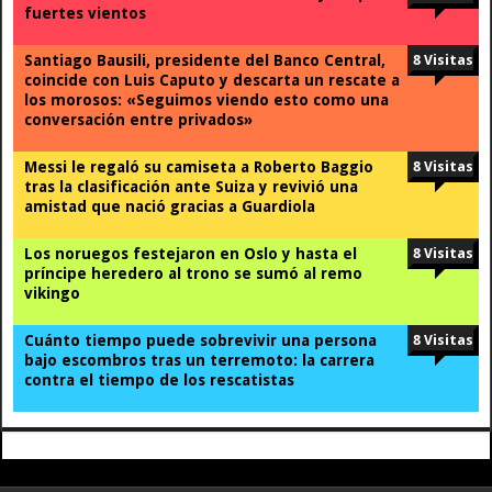
fuertes vientos
Santiago Bausili, presidente del Banco Central,
8 Visitas
coincide con Luis Caputo y descarta un rescate a
los morosos: «Seguimos viendo esto como una
conversación entre privados»
Messi le regaló su camiseta a Roberto Baggio
8 Visitas
tras la clasificación ante Suiza y revivió una
amistad que nació gracias a Guardiola
Los noruegos festejaron en Oslo y hasta el
8 Visitas
príncipe heredero al trono se sumó al remo
vikingo
Cuánto tiempo puede sobrevivir una persona
8 Visitas
bajo escombros tras un terremoto: la carrera
contra el tiempo de los rescatistas