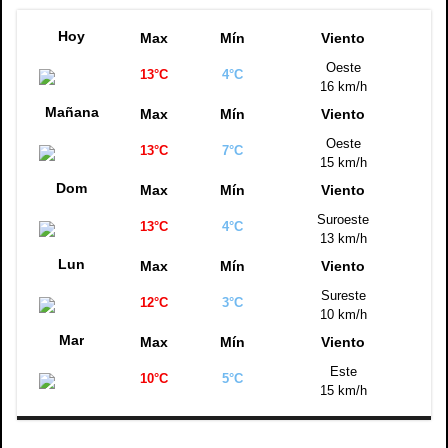
Hoy
Max
Mín
Viento
Oeste
13°C
4°C
16 km/h
Mañana
Max
Mín
Viento
Oeste
13°C
7°C
15 km/h
Dom
Max
Mín
Viento
Suroeste
13°C
4°C
13 km/h
Lun
Max
Mín
Viento
Sureste
12°C
3°C
10 km/h
Mar
Max
Mín
Viento
Este
10°C
5°C
15 km/h