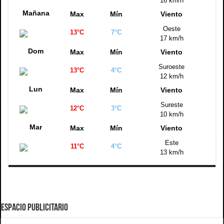
16 km/h
Mañana
Max
Mín
Viento
Oeste
13°C
7°C
17 km/h
Dom
Max
Mín
Viento
Suroeste
13°C
4°C
12 km/h
Lun
Max
Mín
Viento
Sureste
12°C
3°C
10 km/h
Mar
Max
Mín
Viento
Este
11°C
4°C
13 km/h
ESPACIO PUBLICITARIO