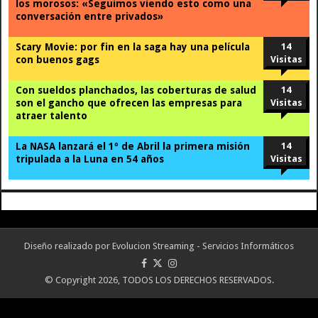
los morosos: «Seguimos viendo esto como una
conversación entre privados»
Scary Movie: por fin en la saga hay una película
14
con buenos gags
Visitas
Con sueldos planchados, las coberturas de salud
14
son el gancho que ofrecen las empresas para
Visitas
atraer talento
La NASA lanzará el 1º de Abril la primera misión
14
tripulada a la Luna en 54 años
Visitas
Diseño realizado por
Evolucion Streaming - Servicios Informáticos
© Copyright 2026, TODOS LOS DERECHOS RESERVADOS.
Portal desarrollado y alojado por
Evolución Streaming