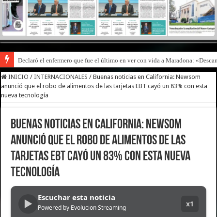
Declaró el enfermero que fue el último en ver con vida a Maradona: «Desc
Escala el conflicto universitario: los rectores piden a la Justicia que intim
INICIO
/
INTERNACIONALES
/
Buenas noticias en California: Newsom
anunció que el robo de alimentos de las tarjetas EBT cayó un 83% con esta
nueva tecnología
Buenas noticias en California: Newsom
anunció que el robo de alimentos de las
tarjetas EBT cayó un 83% con esta nueva
tecnología
Escuchar esta noticia
▶
x1
Powered by Evolucion Streaming