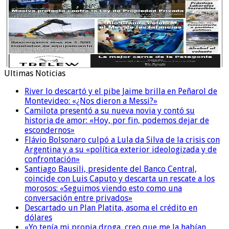
Ultimas Noticias
River lo descartó y el pibe Jaime brilla en Peñarol de
Montevideo: «¿Nos dieron a Messi?»
Camilota presentó a su nueva novia y contó su
historia de amor: «Hoy, por fin, podemos dejar de
escondernos»
Flávio Bolsonaro culpó a Lula da Silva de la crisis con
Argentina y a su «política exterior ideologizada y de
confrontación»
Santiago Bausili, presidente del Banco Central,
coincide con Luis Caputo y descarta un rescate a los
morosos: «Seguimos viendo esto como una
conversación entre privados»
Descartado un Plan Platita, asoma el crédito en
dólares
«Yo tenía mi propia droga, creo que me la habían